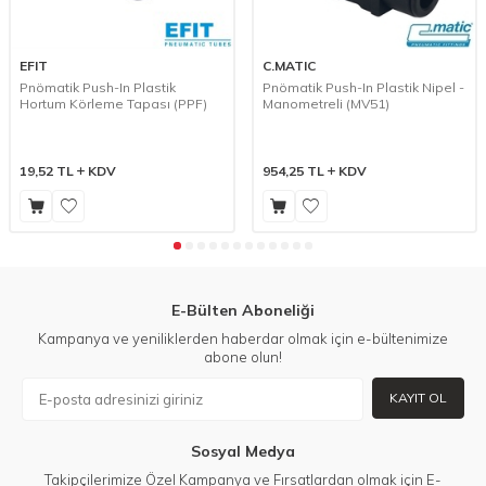
EFIT
C.MATIC
Pnömatik Push-In Plastik
Pnömatik Push-In Plastik Nipel -
Hortum Körleme Tapası (PPF)
Manometreli (MV51)
19,52
TL
KDV
954,25
TL
KDV
E-Bülten Aboneliği
Kampanya ve yeniliklerden haberdar olmak için e-bültenimize
abone olun!
KAYIT OL
Sosyal Medya
Takipçilerimize Özel Kampanya ve Fırsatlardan olmak için E-