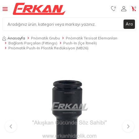
0
0
Ara
Anasayfa
Pnömatik Grubu
Pnömatik Tesisat Elemanları
Bağlantı Parçaları (Fittings)
Push-In (İçe İtmeli)
Pnömatik Push-In Plastik Redüksiyon (MB26)