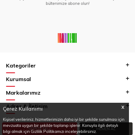
bültenimize abone olun!
Kategoriler
Kurumsal
Markalarımız
Adres & İletişim
X
Çerez Kullanımı
Kişisel verileriniz, hizmetlerimizin daha iyi bir şekilde sunulması için
mevzuata uygun bir şekilde toplanıp işlenir. Konuyla ilgili detaylı
SEPETE EKLE
HEMEN AL
bilgi almak için Gizlilik Politikamızı inceleyebilirsiniz.
T
-Soft
E-Ticaret
Sistemleriyle Hazırlanmıştır.