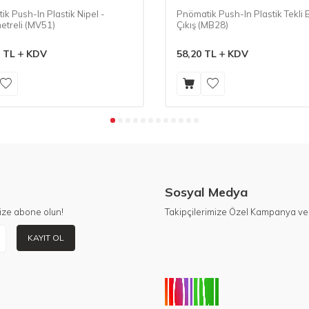
k Push-In Plastik Nipel -
Pnömatik Push-In Plastik Tekli 
treli (MV51)
Çıkış (MB28)
TL
KDV
58,20
TL
KDV
Sosyal Medya
ize abone olun!
Takipçilerimize Özel Kampanya ve 
KAYIT OL