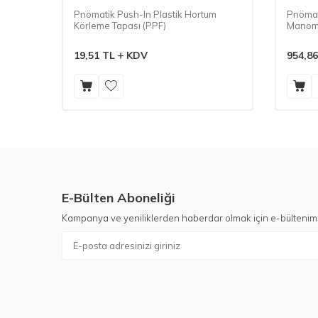
plı
Pnömatik Push-In Plastik Hortum
Pnömati
Körleme Tapası (PPF)
Manome
19,51
TL
KDV
954,86
E-Bülten Aboneliği
Kampanya ve yeniliklerden haberdar olmak için e-bültenim