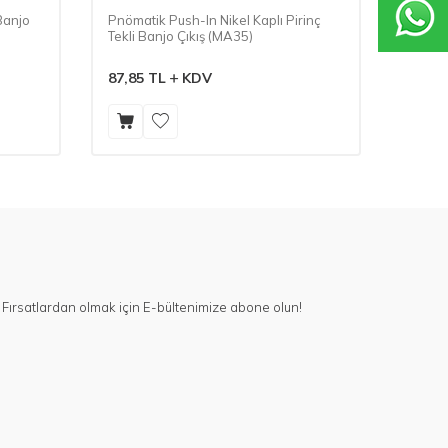
Banjo
Pnömatik Push-In Nikel Kaplı Pirinç
Yağlam
Tekli Banjo Çıkış (MA35)
Pirinç
87,85
TL
KDV
217,9
Fırsatlardan olmak için E-bültenimize abone olun!