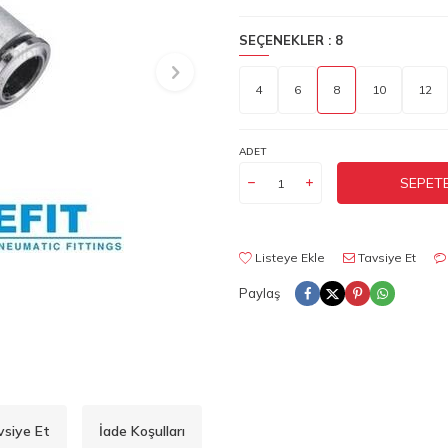
SEÇENEKLER :
8
4
6
8
10
12
ADET
SEPETE
Listeye Ekle
Tavsiye Et
Paylaş
vsiye Et
İade Koşulları