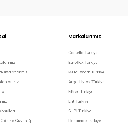
sal
Markalarımız
Castello Türkiye
alarımız
Euroflex Türkiye
e İmalatlarımız
Metal Work Türkiye
Alanlarımız
Argo-Hytos Türkiye
da
Filtrec Türkiye
imiz
Efit Türkiye
Koşulları
SHPI Türkiye
ve Ödeme Güvenliği
Flexamide Türkiye