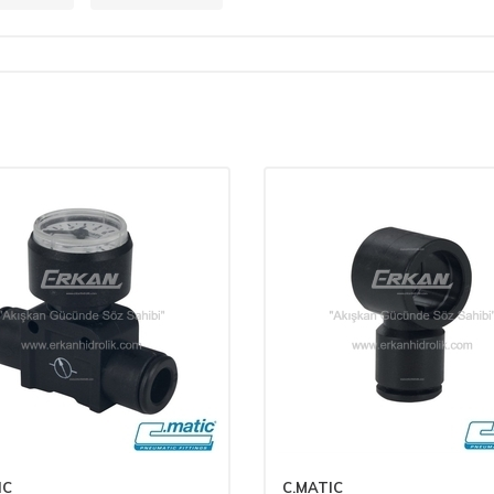
IC
C.MATIC