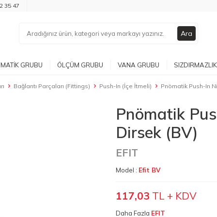
2 35 47
Ara
MATIK GRUBU
ÖLÇÜM GRUBU
VANA GRUBU
SIZDIRMAZLIK
rı
Bağlantı Parçaları (Fittings)
Push-In (İçe İtmeli)
Pnömatik Push-In Nik
Pnömatik Push
Dirsek (BV)
EFIT
Model :
Efit BV
117,03
TL + KDV
Daha Fazla
EFIT