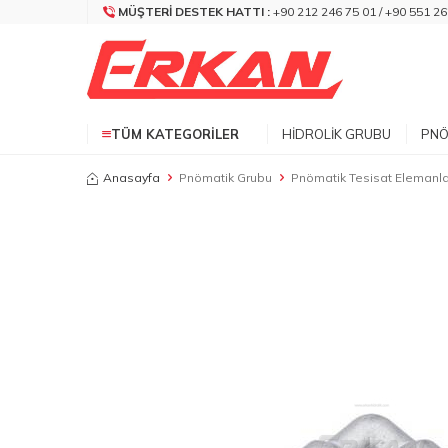
MÜŞTERI DESTEK HATTI :
+90 212 246 75 01 / +90 551 26
TÜM KATEGORILER
HIDROLIK GRUBU
PNÖ
Anasayfa
Pnömatik Grubu
Pnömatik Tesisat Elemanla