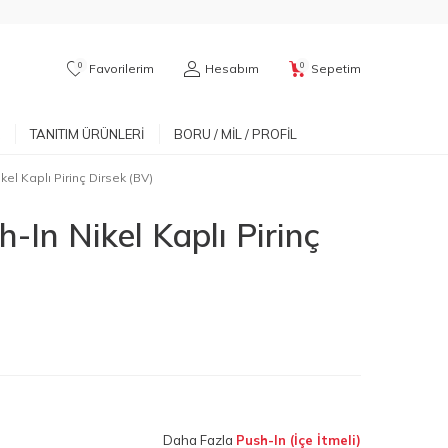
0
0
Favorilerim
Hesabım
Sepetim
TANITIM ÜRÜNLERI
BORU / MIL / PROFIL
el Kaplı Pirinç Dirsek (BV)
-In Nikel Kaplı Pirinç
Daha Fazla
Push-In (İçe İtmeli)