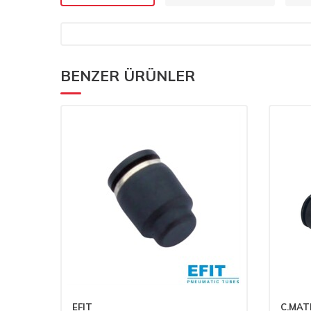
BENZER ÜRÜNLER
EFIT
C.MAT