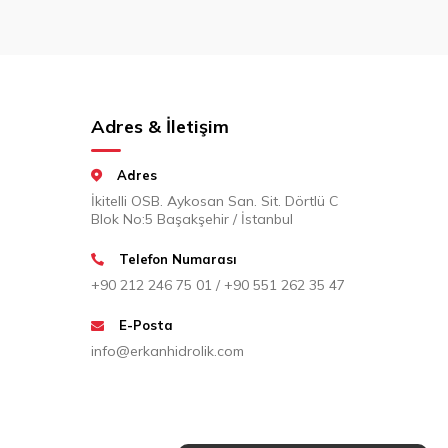
Adres & İletişim
Adres
İkitelli OSB. Aykosan San. Sit. Dörtlü C
Blok No:5 Başakşehir / İstanbul
Telefon Numarası
+90 212 246 75 01 / +90 551 262 35 47
E-Posta
info@erkanhidrolik.com